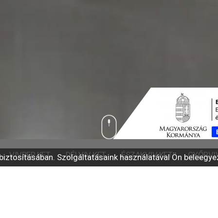
VIVBER KFT.
DÉLVIV KFT.
ÉSZAKVIV KFT.
GYŐRVIV
 biztosításában. Szolgáltatásaink használatával Ön beleegye
VIV Csoport
GYŐRVIV Kft.
vözlés