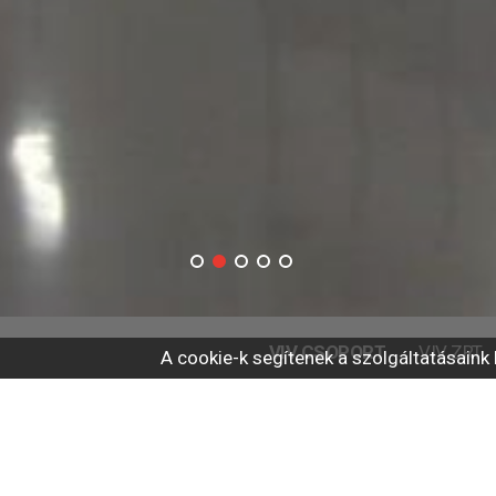
VIV CSOPORT
VIV ZRT.
A cookie-k segítenek a szolgáltatásaink
Főoldal
ÜDVÖZLÉS
Üd
BEMUTATKOZÁS